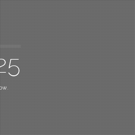
25
low.