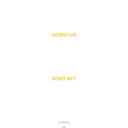
AGENTUR
ZAV Künstlervermittlung Köln / Film - Fernsehen
Zentrale Auslands- und Fachvermittlung (ZAV)
Innere Kanalstraße 69
50823 Köln
KONTAKT
+49 228 50208 21 -86/-85/-84/-87
ZAV-Kuenstlervermittlung-Koeln@arbeitsagentur.de
https://zav.arbeitsagentur.de/