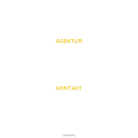
Kontakt
AGENTUR
ZAV Künstlervermittlung Köln / Film - Fernsehen
Zentrale Auslands- und Fachvermittlung (ZAV)
Innere Kanalstraße 69
50823 Köln
KONTAKT
+49 228 50208 21 -86/-85/-84/-87
ZAV-Kuenstlervermittlung-Koeln@arbeitsagentur.de
https://zav.arbeitsagentur.de/