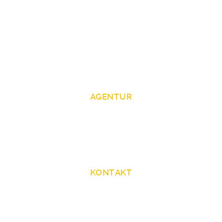
Kontakt
AGENTUR
ZAV Künstlervermittlung Köln / Film - Fernsehen
Zentrale Auslands- und Fachvermittlung (ZAV)
Innere Kanalstraße 69
50823 Köln
KONTAKT
+49 228 50208 21 -86/-85/-84/-87
ZAV-Kuenstlervermittlung-Koeln@arbeitsagentur.de