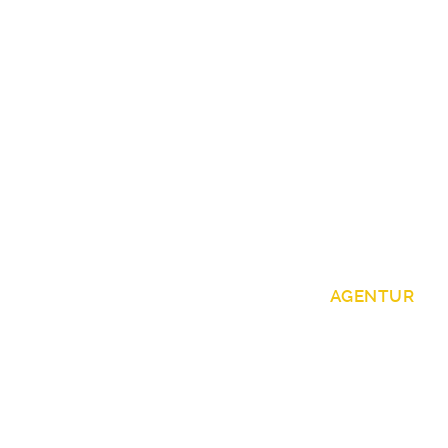
AGENTUR
ZAV Künstlervermittlung Köln / Fi
Zentrale Auslands- und Fachvermi
Innere Kanalstraße 6
50823 Köln