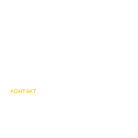
KONTAKT
28 50208 21 -86/-85/-84/-87
rvermittlung-Koeln@arbeitsagentur.de
s://zav.arbeitsagentur.de/