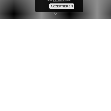
AKZEPTIEREN
Uncategorized
18
DEZ. 2015
„Die Männergrippe“ – Aus
Nebenrolle wird Kampagnen
Testimonial!