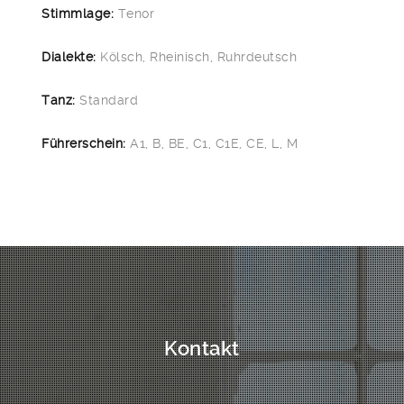
Stimmlage:
Tenor
Dialekte:
Kölsch, Rheinisch, Ruhrdeutsch
Tanz:
Standard
Führerschein:
A1, B, BE, C1, C1E, CE, L, M
Kontakt