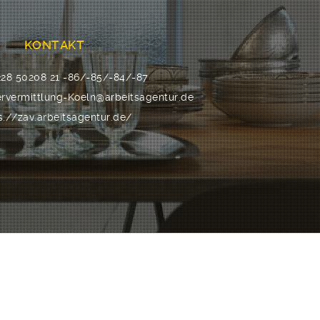
KONTAKT
28 50208 21 -86/-85/-84/-87
rvermittlung-Koeln@arbeitsagentur.de
s://zav.arbeitsagentur.de/