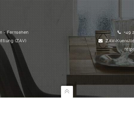
lm - Fernsehen
+49 2
ttlung (ZAV)
ZAV-Kuenstle
9
http