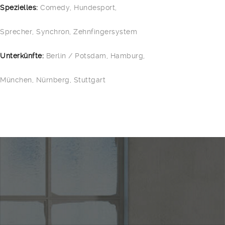
Spezielles:
Comedy, Hundesport,
Sprecher, Synchron, Zehnfingersystem
Unterkünfte:
Berlin / Potsdam, Hamburg,
München, Nürnberg, Stuttgart